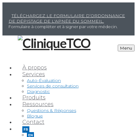
TÉLÉCHARGEZ LE FORMULAIRE D’ORDONNANCE
DE DÉPISTAGE DE L'APNÉE DU SOMMEIL.
Formulaire à compléter et à signer par votre médecin.
Menu
À propos
Services
Auto-Évaluation
Services de consultation
Diagnostic
Produits
Ressources
Questions & Réponses
Blogue
Contact
FR
EN