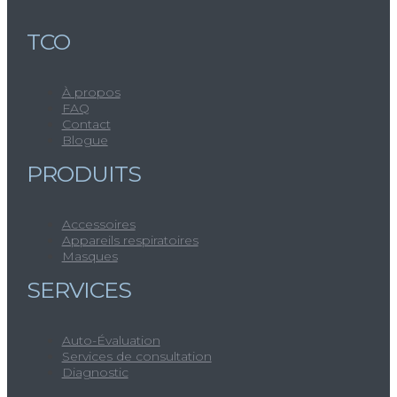
TCO
À propos
FAQ
Contact
Blogue
PRODUITS
Accessoires
Appareils respiratoires
Masques
SERVICES
Auto-Évaluation
Services de consultation
Diagnostic