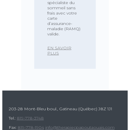
spécialiste du
sommeil sans
frais avec votre
carte
d’assurance-
maladie (RAMQ)
valide.
EN SAVOIR
PLUS
203-28 Mont-Bleu boul., Gatineau (Québec)
J8Z 1J1
Tel.:
819-778-3748
Fax:
819-778-1904
info@therapiecpapoutaouais.com