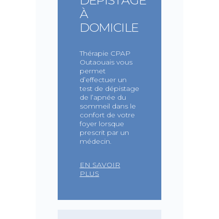
DÉPISTAGE
À
DOMICILE
Thérapie CPAP
Outaouais vous
permet
d’effectuer un
test de dépistage
de l’apnée du
sommeil dans le
confort de votre
foyer lorsque
prescrit par un
médecin.
EN SAVOIR
PLUS