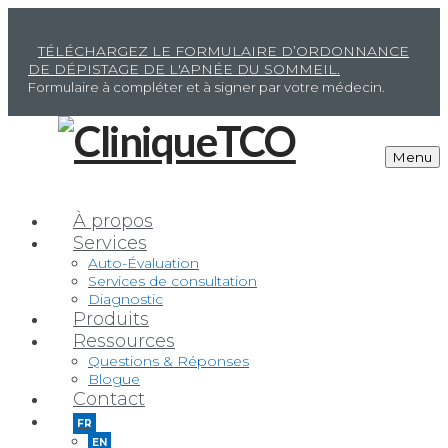
TÉLÉCHARGEZ LE FORMULAIRE D’ORDONNANCE
DE DÉPISTAGE DE L'APNÉE DU SOMMEIL.
Formulaire à compléter et à signer par votre médecin.
Menu
À propos
Services
Auto-Évaluation
Services de consultation
Diagnostic
Produits
Ressources
Questions & Réponses
Blogue
Contact
FR
EN