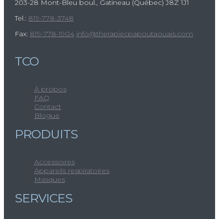
203-28 Mont-Bleu boul., Gatineau (Québec)
J8Z 1J1
Tel.:
819-778-3748
Fax:
819-778-1904
info@therapiecpapoutaouais.com
TCO
À propos
FAQ
Contact
Blogue
PRODUITS
Accessoires
Appareils respiratoires
Masques
SERVICES