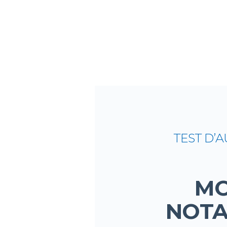
FAITES 
TEST D’
MO
NOTA