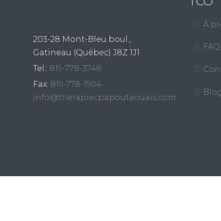
TCO
À p
203-28 Mont-Bleu boul.,
FAQ
Gatineau (Québec)
J8Z 1J1
Tel.:
819-778-3748
Con
Fax:
819-778-1904
Blo
info@therapiecpapoutaouais.com