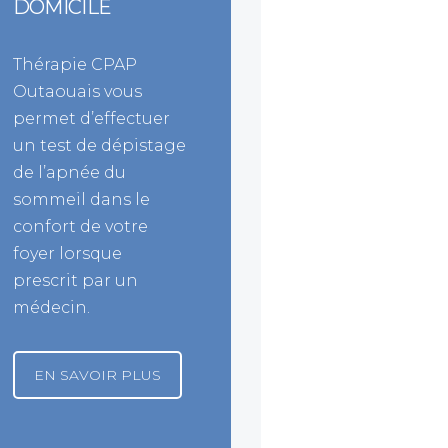
DOMICILE
Thérapie CPAP
Outaouais vous
permet d’effectuer
un test de dépistage
de l’apnée du
sommeil dans le
confort de votre
foyer lorsque
prescrit par un
médecin.
EN SAVOIR PLUS