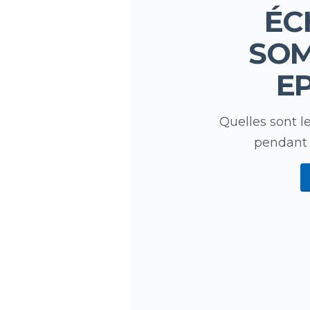
ÉC
SO
E
Quelles sont 
pendant l