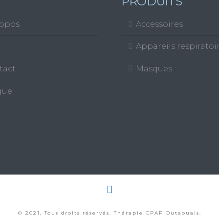
PRODUITS
ropos
Accessoires
Appareils respiratoi
tact
Masques
gue
© 2021, Tous droits réservés. Thérapie CPAP Outaouais.