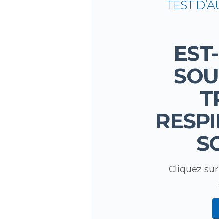
TEST D’
EST
SOU
T
RESPI
S
Cliquez su