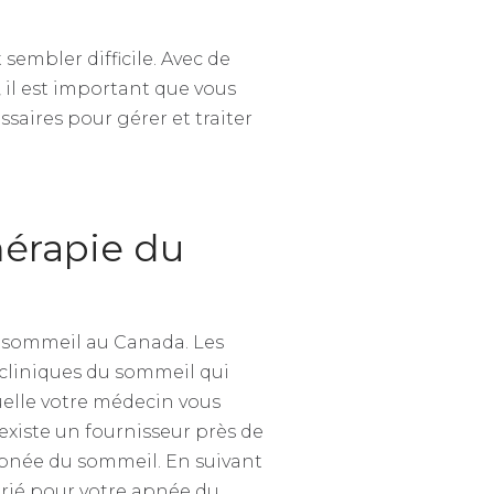
embler difficile. Avec de
 il est important que vous
saires pour gérer et traiter
hérapie du
du sommeil au Canada. Les
 cliniques du sommeil qui
uelle votre médecin vous
 existe un fournisseur près de
’apnée du sommeil. En suivant
prié pour votre apnée du