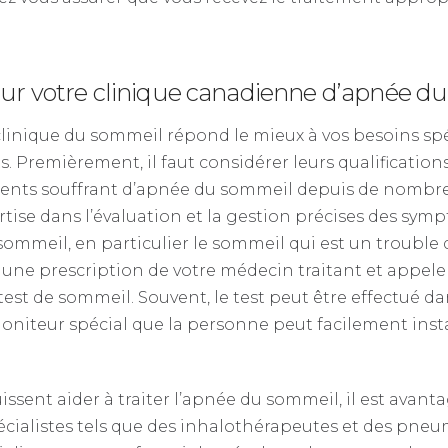
our votre clinique canadienne d’apnée d
linique du sommeil répond le mieux à vos besoins spéc
 Premièrement, il faut considérer leurs qualifications
atients souffrant d’apnée du sommeil depuis de nombr
rtise dans l’évaluation et la gestion précises des sy
 sommeil, en particulier le sommeil qui est un troubl
r une prescription de votre médecin traitant et appel
est de sommeil. Souvent, le test peut être effectué da
moniteur spécial que la personne peut facilement instal
issent aider à traiter l’apnée du sommeil, il est avan
écialistes tels que des inhalothérapeutes et des pneu