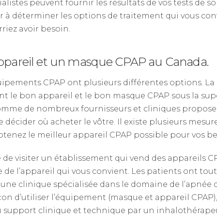
listes peuvent fournir les résultats de vos tests de 
er à déterminer les options de traitement qui vous con
iez avoir besoin.
appareil et un masque CPAP au Canada.
uipements CPAP ont plusieurs différentes options. La
ant le bon appareil et le bon masque CPAP sous la s
Comme de nombreux fournisseurs et cliniques propose
 de décider où acheter le vôtre. Il existe plusieurs me
btenez le meilleur appareil CPAP possible pour vos be
de visiter un établissement qui vend des appareils CP
e de l’appareil qui vous convient. Les patients ont tou
ne clinique spécialisée dans le domaine de l’apnée d
on d’utiliser l’équipement (masque et appareil CPAP), 
 support clinique et technique par un inhalothérapeut