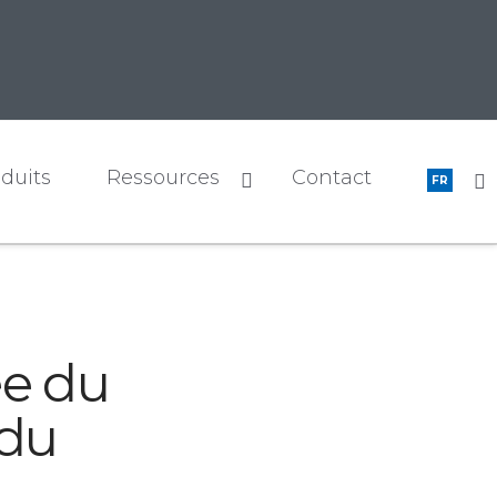
duits
Ressources
Contact
FR
ée du
 du