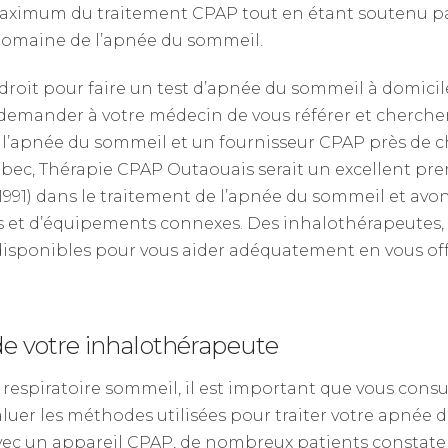
maximum du traitement CPAP tout en étant soutenu pa
e domaine de l’apnée du sommeil.
roit pour faire un test d’apnée du sommeil à domicile
demander à votre médecin de vous référer et chercher
 l’apnée du sommeil et un fournisseur CPAP près de ch
bec, Thérapie CPAP Outaouais serait un excellent prem
1991) dans le traitement de l’apnée du sommeil et avo
s et d’équipements connexes. Des inhalothérapeutes
disponibles pour vous aider adéquatement en vous of
 de votre inhalothérapeute
espiratoire sommeil, il est important que vous consu
aluer les méthodes utilisées pour traiter votre apnée
vec un appareil CPAP, de nombreux patients constate