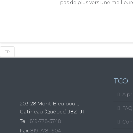
pas de plus vers une meilleur
FR
TCO
À p
203-28 Mont-Bleu boul.,
FAQ
Gatineau (Québec)
J8Z 1J1
Tel.:
819-778-3748
Con
Fax:
819-778-1904