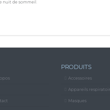
e nuit de sommeil.
PRODUITS
ropos
Accessoires
Appareils respiratoi
tact
Masques