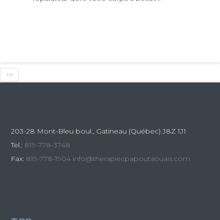
FR
203-28 Mont-Bleu boul., Gatineau (Québec)
J8Z 1J1
Tel.:
819-778-3748
Fax:
819-778-1904
info@therapiecpapoutaouais.com